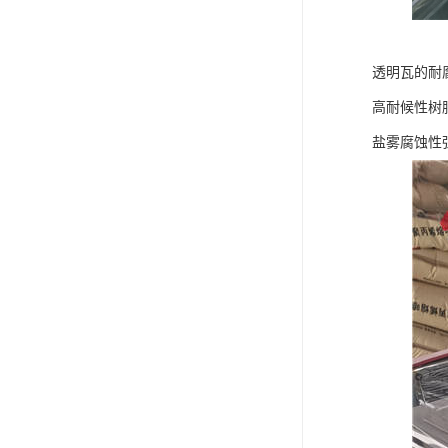
透明瓦的耐
高耐候性树
盐雾腐蚀性