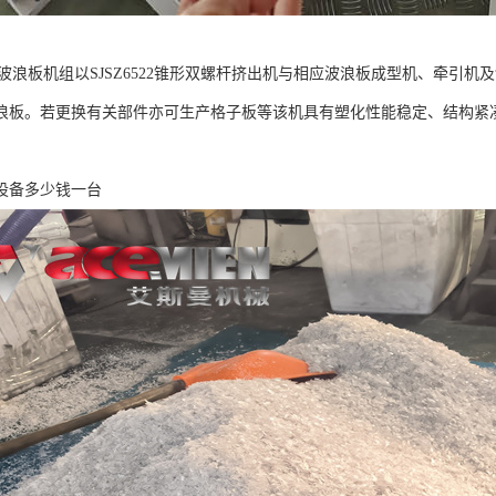
C波浪板机组以SJSZ6522锥形双螺杆挤出机与相应波浪板成型机、牵引机
浪板。若更换有关部件亦可生产格子板等该机具有塑化性能稳定、结构紧凑
设备多少钱一台