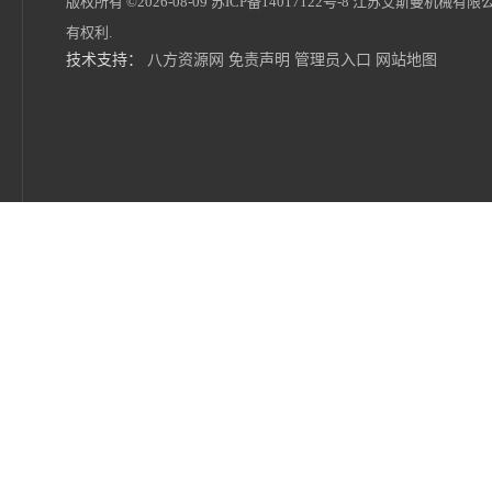
版权所有 ©2026-08-09
苏ICP备14017122号-8
江苏艾斯曼机械有限
有权利.
技术支持：
八方资源网
免责声明
管理员入口
网站地图
全新PP中空建筑模板设备型号 艾斯曼机械