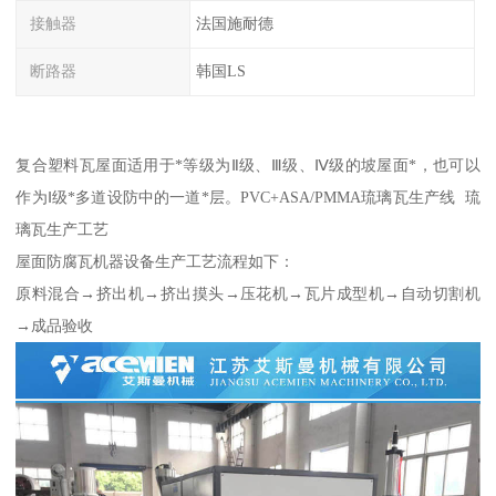
接触器
法国施耐德
断路器
韩国LS
复合塑料瓦屋面适用于*等级为Ⅱ级、Ⅲ级、Ⅳ级的坡屋面*，也可以
作为Ⅰ级*多道设防中的一道*层。PVC+ASA/PMMA琉璃瓦生产线 琉
璃瓦生产工艺
屋面防腐瓦机器设备生产工艺流程如下：
原料混合→挤出机→挤出摸头→压花机→瓦片成型机→自动切割机
→成品验收