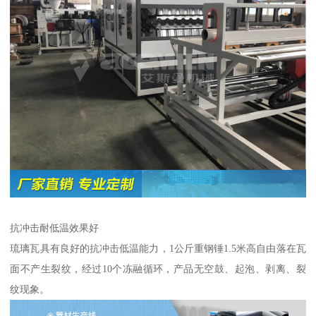
抗冲击耐低温效果好
琉璃瓦具有良好的抗冲击低温能力，1公斤重钢锤1.5米高自由落在瓦
面不产生裂纹，经过10个冻融循环，产品无空鼓、起泡、剥离、裂
纹现象。