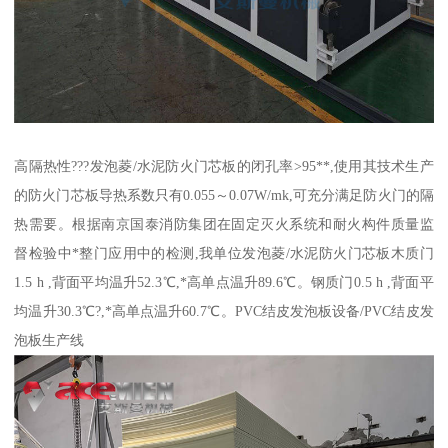
高隔热性???发泡菱/水泥防火门芯板的闭孔率>95**,使用其技术生产
的防火门芯板导热系数只有0.055～0.07W/mk,可充分满足防火门的隔
热需要。根据南京国泰消防集团在固定灭火系统和耐火构件质量监
督检验中*整门应用中的检测,我单位发泡菱/水泥防火门芯板木质门
1.5 h ,背面平均温升52.3℃,*高单点温升89.6℃。钢质门0.5 h ,背面平
均温升30.3℃?,*高单点温升60.7℃。PVC结皮发泡板设备/PVC结皮发
泡板生产线