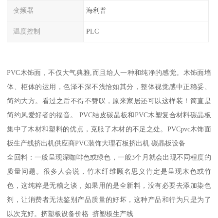
变频器
海利普
温度控制
PLC
PVC木饰面，不仅大气典雅,而且给人一种和纯净的感觉。木饰面墙
体、柜体的运用，色泽不深不浅恰如其分，整体视觉感中正稳妥、
简约大方。看过之后不得不赞叹，原来家居还可以这样装！简直是
简约风爱好者的福音。 PVC结皮碳晶板和PVC木塑复合材料碳晶板
集中了木材和塑料的优点，克服了木材的不足之处。PVCpvc木饰面
板生产线挤出机供应商PVC装饰大理石板挤出机 碳晶板设备
全回料：一般呈现深咖啡色或绿色，一般3个月就会出现不同程度的
质量问题。很多人会说，竹木纤维顾名思义肯定是呈现木色或竹
色，这纯粹是无稽之谈，如果用的是全新料，没有必要去添加染色
剂，让消费者无法鉴别产品质量的好坏，这种产品和行为只是为了
以次充好。挤塑板设备价格 挤塑板生产线