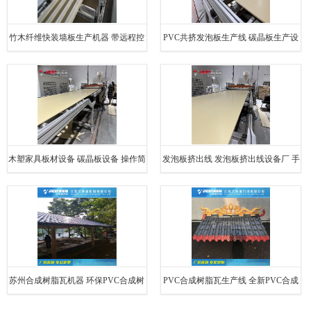
竹木纤维快装墙板生产机器 带远程控
PVC共挤发泡板生产线 碳晶板生产设
制系统 艾斯曼机械
备 手机APP智能查看与操控
木塑家具板材设备 碳晶板设备 操作简
发泡板挤出线 发泡板挤出线设备厂 手
单
机APP智能查看与操控
苏州合成树脂瓦机器 环保PVC合成树
PVC合成树脂瓦生产线 全新PVC合成
脂瓦设备厂家
树脂瓦设备