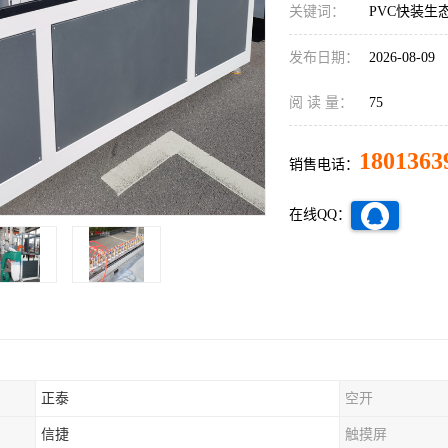
关键词：
PVC快装生
发布日期：
2026-08-09
阅 读 量：
75
1801363
销售电话：
在线QQ：
正泰
空开
信捷
触摸屏