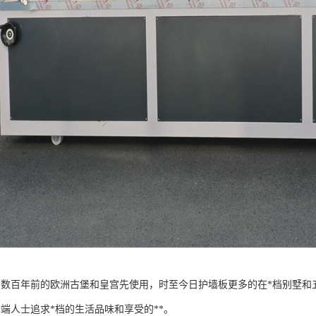
为数百年前的欧洲古堡和皇宫先使用，时至今日护墙板更多的在*档别墅和
*端人士追求*档的生活品味和享受的**。