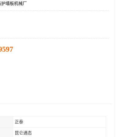
态护墙板机械厂
9597
正泰
昆仑通态