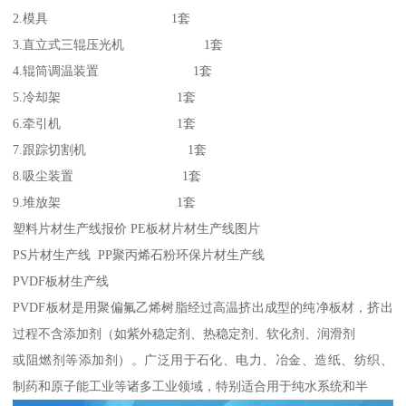
2.模具 1套
3.直立式三辊压光机 1套
4.辊筒调温装置 1套
5.冷却架 1套
6.牵引机 1套
7.跟踪切割机 1套
8.吸尘装置 1套
9.堆放架 1套
塑料片材生产线报价 PE板材片材生产线图片
PS片材生产线 PP聚丙烯石粉环保片材生产线
PVDF板材生产线
PVDF板材是用聚偏氟乙烯树脂经过高温挤出成型的纯净板材，挤出
过程不含添加剂（如紫外稳定剂、热稳定剂、软化剂、润滑剂
或阻燃剂等添加剂）。广泛用于石化、电力、冶金、造纸、纺织、
制药和原子能工业等诸多工业领域，特别适合用于纯水系统和半