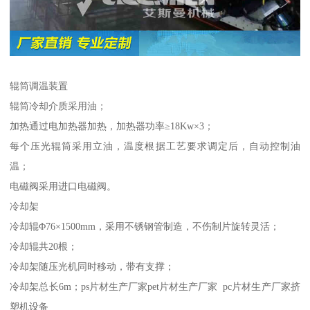
辊筒调温装置
辊筒冷却介质采用油；
加热通过电加热器加热，加热器功率≥18Kw×3；
每个压光辊筒采用立油，温度根据工艺要求调定后，自动控制油
温；
电磁阀采用进口电磁阀。
冷却架
冷却辊Φ76×1500mm，采用不锈钢管制造，不伤制片旋转灵活；
冷却辊共20根；
冷却架随压光机同时移动，带有支撑；
冷却架总长6m；ps片材生产厂家pet片材生产厂家 pc片材生产厂家挤
塑机设备