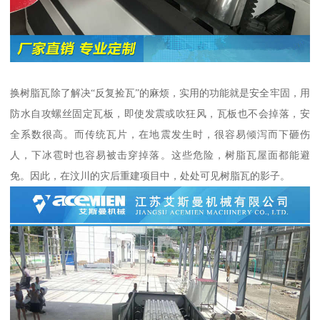
换树脂瓦除了解决“反复捡瓦”的麻烦，实用的功能就是安全牢固，用
防水自攻螺丝固定瓦板，即使发震或吹狂风，瓦板也不会掉落，安
全系数很高。而传统瓦片，在地震发生时，很容易倾泻而下砸伤
人，下冰雹时也容易被击穿掉落。这些危险，树脂瓦屋面都能避
免。因此，在汶川的灾后重建项目中，处处可见树脂瓦的影子。