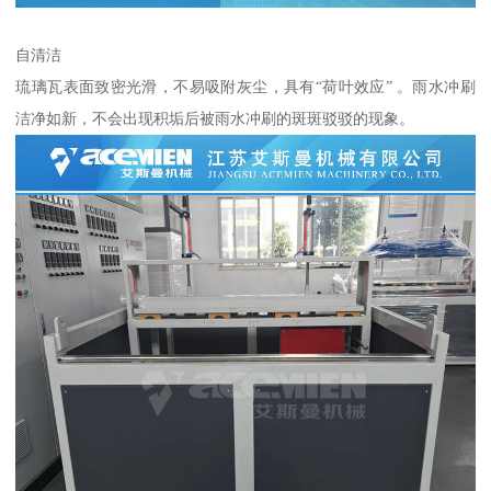
自清洁
琉璃瓦表面致密光滑，不易吸附灰尘，具有“荷叶效应” 。雨水冲刷
洁净如新，不会出现积垢后被雨水冲刷的斑斑驳驳的现象。