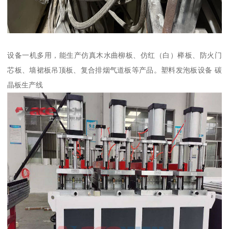
设备一机多用，能生产仿真木水曲柳板、仿红（白）榉板、防火门
芯板、墙裙板吊顶板、复合排烟气道板等产品。塑料发泡板设备 碳
晶板生产线