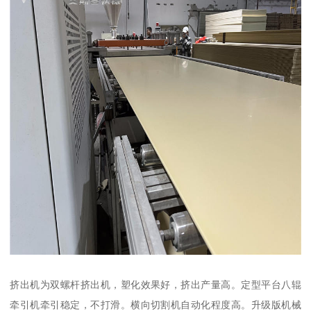
挤出机为双螺杆挤出机，塑化效果好，挤出产量高。定型平台八辊
牵引机牵引稳定，不打滑。横向切割机自动化程度高。升级版机械