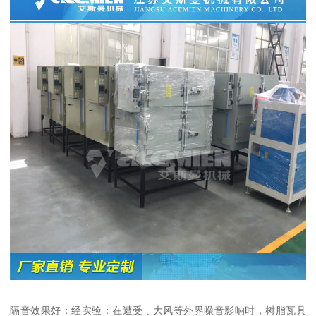
隔音效果好：经实验：在遭受﹑大风等外界噪音影响时，树脂瓦具