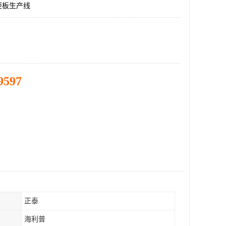
柜板生产线
9597
正泰
海利普