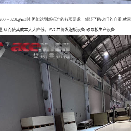
200～320kg/m3时,仍能达到新标准的各项要求。减轻了防火门的自重
量,从而使其成本大大降低。PVC共挤发泡板设备 碳晶板生产设备