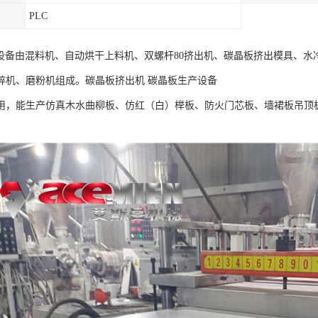
PLC
板设备由混料机、自动烘干上料机、双螺杆80挤出机、碳晶板挤出模具、
碎机、磨粉机组成。碳晶板挤出机 碳晶板生产设备
用，能生产仿真木水曲柳板、仿红（白）榉板、防火门芯板、墙裙板吊顶