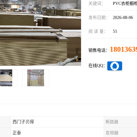
关键词：
PVC衣柜橱
发布日期：
2026-08-06
阅 读 量：
51
1801363
销售电话：
在线QQ：
西门子贝得
断路器
正泰
变频器