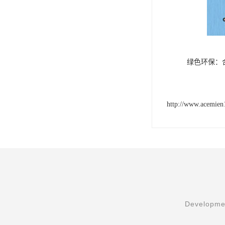
绿色环保：
http://www.acemie
Developmen