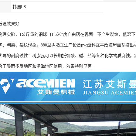
韩国LS
低温效果好
物理实验，1公斤重的钢球自1.5米*度自由落在瓦面上不产生裂纹，低温下
泡、剥离、裂纹现象。880型树脂瓦生产设备pvc塑料瓦平改坡屋面瓦挤出
优异的耐腐蚀性：树脂瓦可以长期抵御酸、碱、盐等各种化学物质腐蚀。实
合于酸雨多发地区和沿海地区使用，效果特别显著。