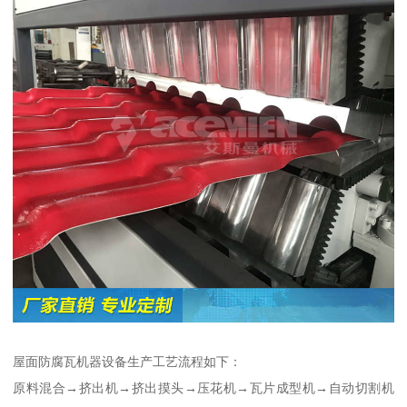
屋面防腐瓦机器设备生产工艺流程如下：
原料混合→挤出机→挤出摸头→压花机→瓦片成型机→自动切割机