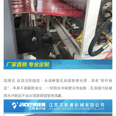
琉璃瓦 自清洁性能优：合成树脂瓦表面致密光滑，具有“荷叶效
应”，本身不易吸附灰尘，一经雨水冲刷便洁净如新，瓦表面污垢被
雨水冲刷后不会出现斑斑驳驳色现象。