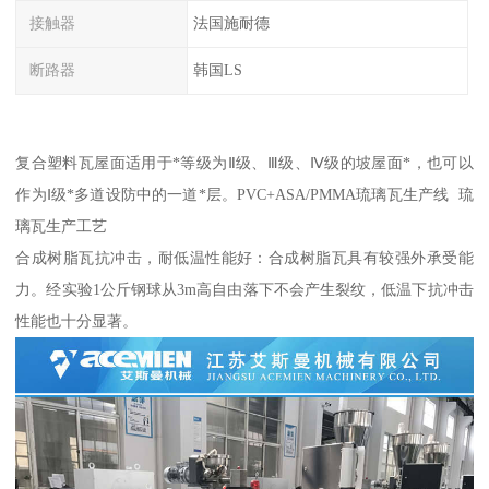
接触器
法国施耐德
断路器
韩国LS
复合塑料瓦屋面适用于*等级为Ⅱ级、Ⅲ级、Ⅳ级的坡屋面*，也可以
作为Ⅰ级*多道设防中的一道*层。PVC+ASA/PMMA琉璃瓦生产线 琉
璃瓦生产工艺
合成树脂瓦抗冲击，耐低温性能好：合成树脂瓦具有较强外承受能
力。经实验1公斤钢球从3m高自由落下不会产生裂纹，低温下抗冲击
性能也十分显著。