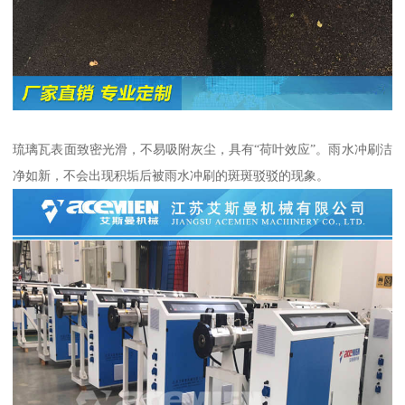
琉璃瓦表面致密光滑，不易吸附灰尘，具有“荷叶效应”。雨水冲刷洁
净如新，不会出现积垢后被雨水冲刷的斑斑驳驳的现象。