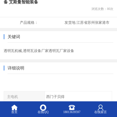
备 艾斯曼智能装备
浏览次数：
80
次
产品规格：
发货地:
江苏省苏州张家港市
关键词
透明瓦机械,透明瓦设备厂家透明瓦厂家设备
详细说明
主电机
西门子贝得
接触器
正泰
首页
在线QQ
18013639597
在线留言