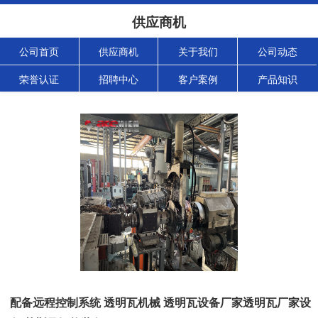
供应商机
公司首页
供应商机
关于我们
公司动态
荣誉认证
招聘中心
客户案例
产品知识
配备远程控制系统 透明瓦机械 透明瓦设备厂家透明瓦厂家设