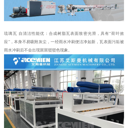
琉璃瓦 自清洁性能优：合成树脂瓦表面致密光滑，具有“荷叶效
应”，本身不易吸附灰尘，一经雨水冲刷便洁净如新，瓦表面污垢被
雨水冲刷后不会出现斑斑驳驳色现象。