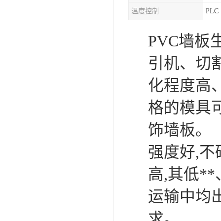
温度控制
PLC
混合机
PVC墙
塑料挤出生产线
引机、切
清洗回收设备
化程度高
塑料造粒机
格的模具
塑料管材设备
饰墙板。
强度好,
高,其低*
运输中均
求。