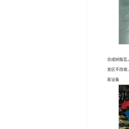
合成树脂瓦
发区平改坡
家设备