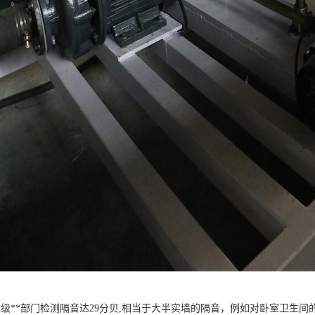
*级**部门检测隔音达29分贝,相当于大半实墙的隔音，例如对卧室卫生