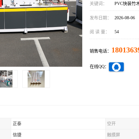
关键词：
PVC快装竹
发布日期：
2026-08-06
阅 读 量：
54
1801363
销售电话：
在线QQ：
正泰
空开
信捷
触摸屏