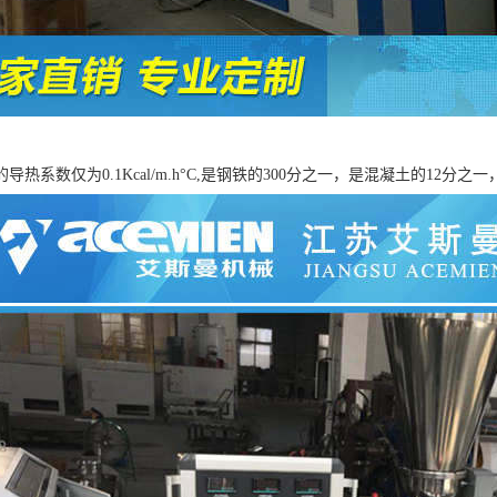
导热系数仅为0.1Kcal/m.h°C,是钢铁的300分之一，是混凝土的12