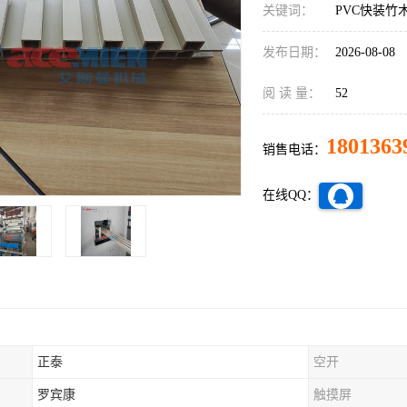
关键词：
PVC快装竹
发布日期：
2026-08-08
阅 读 量：
52
1801363
销售电话：
在线QQ：
正泰
空开
罗宾康
触摸屏