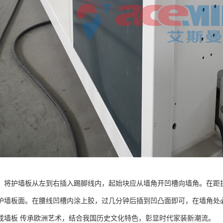
，将护墙板从左到右插入踢脚线内，起始块应从墙角开凹槽向墙角。在距护墙
护墙板面。在腰线凹槽内涂上胶，过几分钟后插到凹凸面即可，在墙角处必*
成墙板 传承欧洲艺术，结合我国历史文化特色，彰显时代家装新潮流。