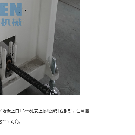
板上口1.5cm处安上膨胀螺钉或钢钉，注意螺
45°对角。