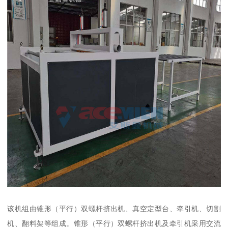
该机组由锥形（平行）双螺杆挤出机、真空定型台、牵引机、切割
机、翻料架等组成。锥形（平行）双螺杆挤出机及牵引机采用交流