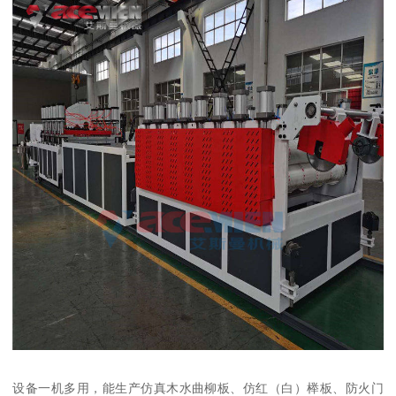
设备一机多用，能生产仿真木水曲柳板、仿红（白）榉板、防火门