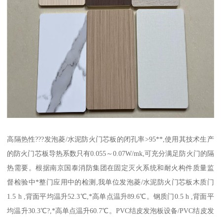
高隔热性???发泡菱/水泥防火门芯板的闭孔率>95**,使用其技术生产
的防火门芯板导热系数只有0.055～0.07W/mk,可充分满足防火门的隔
热需要。根据南京国泰消防集团在固定灭火系统和耐火构件质量监
督检验中*整门应用中的检测,我单位发泡菱/水泥防火门芯板木质门
1.5 h ,背面平均温升52.3℃,*高单点温升89.6℃。钢质门0.5 h ,背面平
均温升30.3℃?,*高单点温升60.7℃。PVC结皮发泡板设备/PVC结皮发