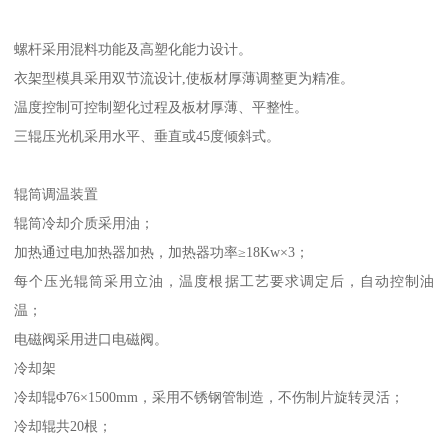
螺杆采用混料功能及高塑化能力设计。
衣架型模具采用双节流设计,使板材厚薄调整更为精准。
温度控制可控制塑化过程及板材厚薄、平整性。
三辊压光机采用水平、垂直或45度倾斜式。
辊筒调温装置
辊筒冷却介质采用油；
加热通过电加热器加热，加热器功率≥18Kw×3；
每个压光辊筒采用立油，温度根据工艺要求调定后，自动控制油
温；
电磁阀采用进口电磁阀。
冷却架
冷却辊Φ76×1500mm，采用不锈钢管制造，不伤制片旋转灵活；
冷却辊共20根；