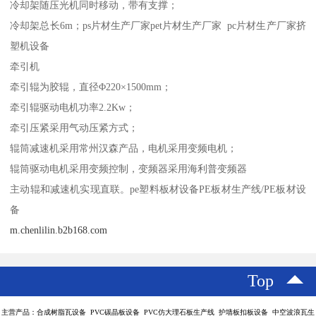
冷却架随压光机同时移动，带有支撑；
冷却架总长6m；ps片材生产厂家pet片材生产厂家 pc片材生产厂家挤
塑机设备
牵引机
牵引辊为胶辊，直径Φ220×1500mm；
牵引辊驱动电机功率2.2Kw；
牵引压紧采用气动压紧方式；
辊筒减速机采用常州汉森产品，电机采用变频电机；
辊筒驱动电机采用变频控制，变频器采用海利普变频器
主动辊和减速机实现直联。pe塑料板材设备PE板材生产线/PE板材设
备
m.chenlilin.b2b168.com
Top
主营产品：合成树脂瓦设备 PVC碳晶板设备 PVC仿大理石板生产线 护墙板扣板设备 中空波浪瓦生