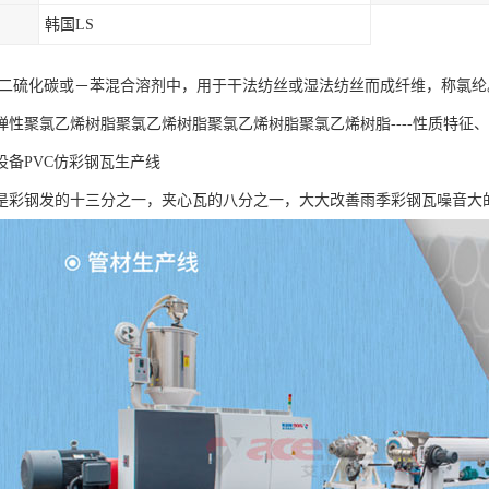
韩国LS
在-二硫化碳或－苯混合溶剂中，用于干法纺丝或湿法纺丝而成纤维，称氯
弹性聚氯乙烯树脂聚氯乙烯树脂聚氯乙烯树脂聚氯乙烯树脂----性质特征
设备PVC仿彩钢瓦生产线
是彩钢发的十三分之一，夹心瓦的八分之一，大大改善雨季彩钢瓦噪音大