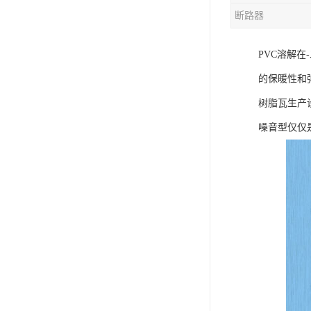
断路器
混合机
PVC溶解
塑料挤出生产线
的保暖性和
清洗回收设备
树脂瓦生产
塑料造粒机
噪音型仅仅
塑料管材设备