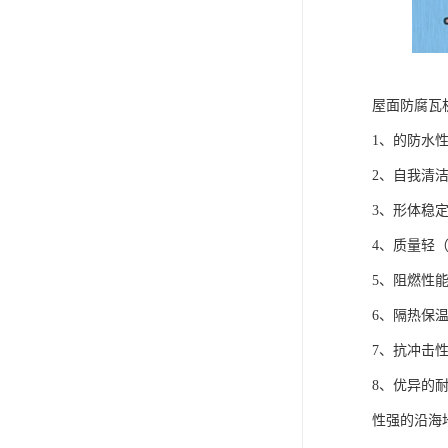
屋面防腐瓦
1、的防水
2、自我清
3、形体稳
4、质量轻（
5、阻燃性
6、隔热保
7、抗冲击
8、优异的
性强的沿海