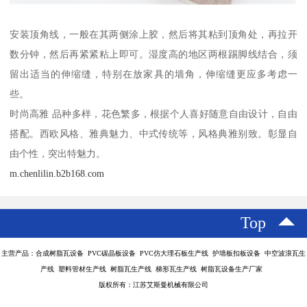
安装顶角线，一般在其两侧涂上胶，然后将其粘到顶角处，再拉开
数分钟，然后再紧紧粘上即可。湿度高的地区两根踢脚线结合，须
留出适当的伸缩缝，特别在放家具的墙角，伸缩缝更应多考虑一
些。
时尚高雅 品种多样，花色繁多，根据个人喜好随意自由设计，自由
搭配。西欧风格、雅典魅力、中式传统等，风格典雅别致。彰显自
由个性，突出特魅力。
m.chenlilin.b2b168.com
Top
主营产品：合成树脂瓦设备 PVC碳晶板设备 PVC仿大理石板生产线 护墙板扣板设备 中空波浪瓦生
产线 塑料管材生产线 树脂瓦生产线 梯形瓦生产线 树脂瓦设备生产厂家
版权所有：江苏艾斯曼机械有限公司