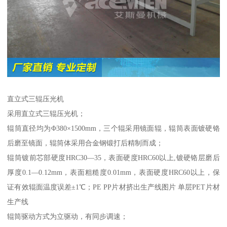
直立式三辊压光机
采用直立式三辊压光机；
辊筒直径均为Φ380×1500mm，三个辊采用镜面辊，辊筒表面镀硬铬
后磨至镜面，辊筒体采用合金钢锻打后精制而成；
辊筒镀前芯部硬度HRC30—35，表面硬度HRC60以上,镀硬铬层磨后
厚度0.1—0.12mm，表面粗糙度0.01mm，表面硬度HRC60以上，保
证有效辊面温度误差±1℃；PE PP片材挤出生产线图片 单层PET片材
生产线
辊筒驱动方式为立驱动，有同步调速；