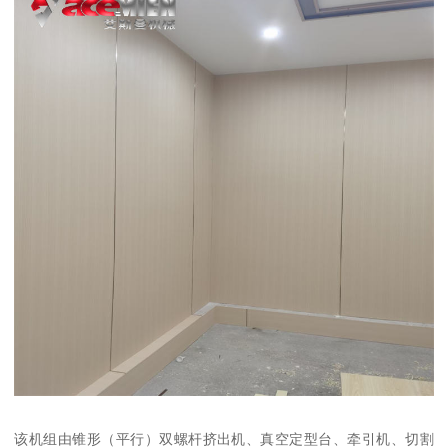
该机组由锥形（平行）双螺杆挤出机、真空定型台、牵引机、切割