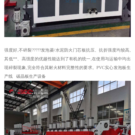
强度好,不碎裂?????发泡菱/水泥防火门芯板抗压、抗折强度均较高,
其低**、高强度的优越性能达到了有机的统一,在使用与运输中均出
现碎裂现象,完全符合其耐火材料完整性的要求。PVC实心发泡板生
产线 碳晶板生产设备