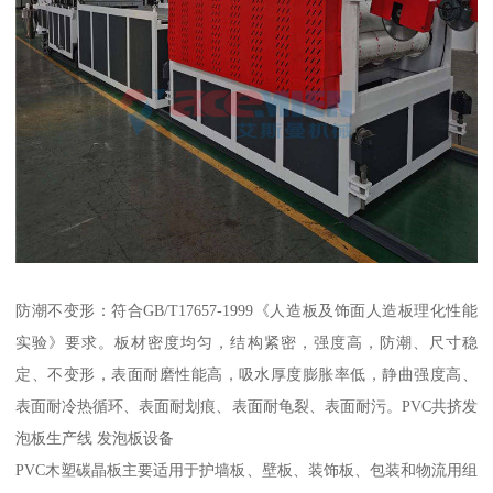
防潮不变形：符合GB/T17657-1999《人造板及饰面人造板理化性能
实验》要求。板材密度均匀，结构紧密，强度高，防潮、尺寸稳
定、不变形，表面耐磨性能高，吸水厚度膨胀率低，静曲强度高、
表面耐冷热循环、表面耐划痕、表面耐龟裂、表面耐污。PVC共挤发
泡板生产线 发泡板设备
PVC木塑碳晶板主要适用于护墙板、壁板、装饰板、包装和物流用组