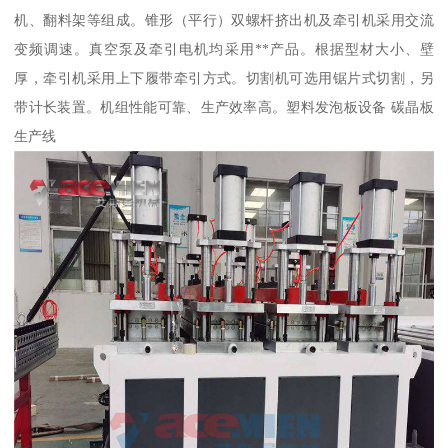
机、翻料架等组成。锥形（平行）双螺杆挤出机及牵引机采用交流
变频调速。真空泵及牵引电机均采用**产品。根据型材大小、壁
厚，牵引机采用上下履带牵引方式。切割机可选用锯片式切割，另
带计长装置。机组性能可靠、生产效率高。塑料发泡板设备 碳晶板
生产线