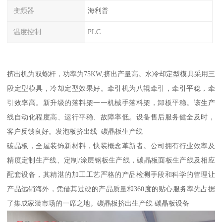
变频器
海利普
温度控制
PLC
挤出机为双螺杆，功率为75KW,挤出产量高。水冷却定型模具采用三
段定型模具，冷却定型效果好。牵引机为八辊牵引，牵引平稳，牵
引效率高。新升级的落料架一一机械手落料架，卸板平稳。该生产
线自动化程度高、运行平稳、故障率低。设备售后服务健全及时，
客户反馈良好。发泡板挤出线 碳晶板生产线
碳晶板，全屋装饰新材料，快装概念革新者。公司拥有行业效率及
精度定制生产线、定制/涂层钢板生产线，碳晶板面板生产线及相应
配套设备，其精湛的加工工艺严格的产品检测手段和科学的管理让
产品远销海外，凭借其过硬的产品质量和360度的贴心服务率先占据
了集成家装市场的一席之地。碳晶板挤出生产线 碳晶板设备