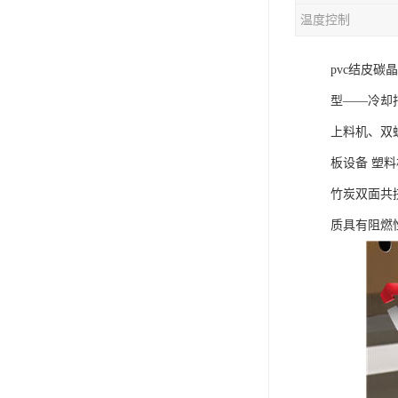
温度控制
混合机
pvc结皮
塑料挤出生产线
型——冷却
清洗回收设备
上料机、双
塑料造粒机
板设备 塑
塑料管材设备
竹炭双面共
质具有阻燃