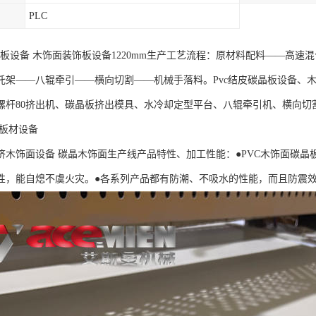
PLC
碳晶板设备 木饰面装饰板设备1220mm生产工艺流程：原材料配料——高
托架——八辊牵引——横向切割——机械手落料。Pvc结皮碳晶板设备、
螺杆80挤出机、碳晶板挤出模具、水冷却定型平台、八辊牵引机、横向切
料板材设备
挤木饰面设备 碳晶木饰面生产线产品特性、加工性能：●PVC木饰面碳晶
性，能自熄不虞火灾。●各系列产品都有防潮、不吸水的性能，而且防震效