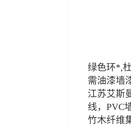
绿色环*,
需油漆墙漆
江苏艾斯
线，PV
竹木纤维