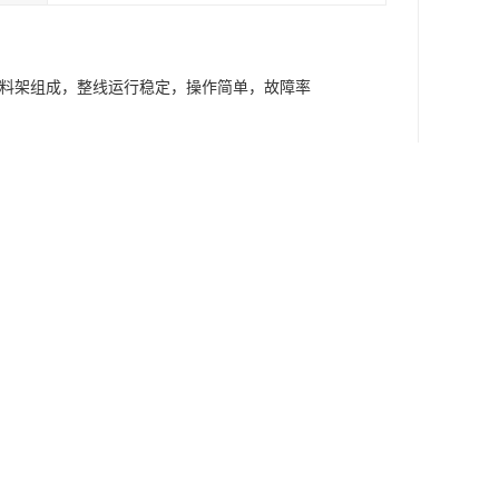
动推料架组成，整线运行稳定，操作简单，故障率
等多种花色图案，其中家庭装修中应用较多的是实