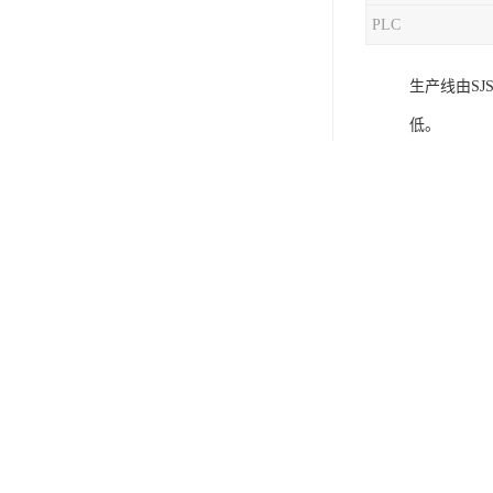
PLC
混合机
生产线由S
塑料挤出生产线
低。
清洗回收设备
护墙板基材
塑料造粒机
木类的产品
塑料管材设备