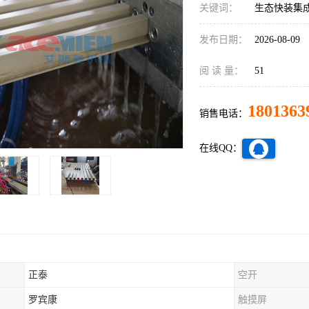
关键词：
生态快装集
发布日期：
2026-08-09
阅 读 量：
51
1801363
销售电话：
在线QQ：
正泰
空开
罗宾康
触摸屏