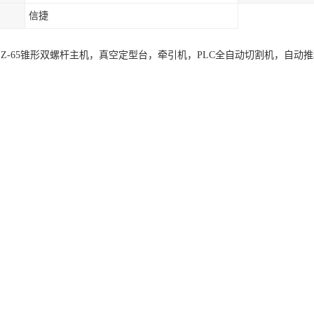
信捷
JSZ-65锥形双螺杆主机，真空定型台，牵引机，PLC全自动切割机，自
均为木质。表面都经过加工处理，具有仿实木、仿石材、仿瓷砖、仿壁纸
。