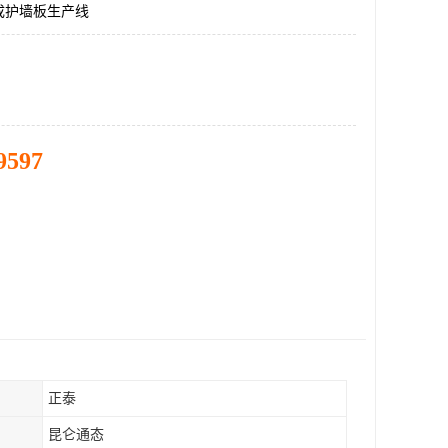
成护墙板生产线
9597
正泰
昆仑通态