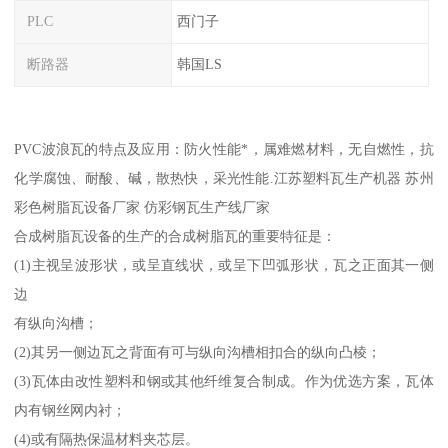
PLC
西门子
断路器
韩国LS
PVC波浪瓦的特点及应用：防火性能*，属难燃材料，无自燃性，抗
化学腐蚀、耐酸、碱，散热快，采光性能.江苏塑料瓦生产机器 苏州
彩色树脂瓦设备厂家 仿彩钢瓦生产线厂家
合成树脂瓦设备的生产的合成树脂瓦的重要特征是：
(1)主视呈波形状，或呈直线状，或呈下凹弧形状，瓦之正面其一侧
边
有纵向沟槽；
(2)其另一侧边瓦之背面有可与纵向沟槽相扣合的纵向凸棱；
(3)瓦体由改性塑料和钢或其他纤维复合制成。作为优选方案，瓦体
内有钢丝网内衬；
(4)或有隔热保温材料夹芯层。