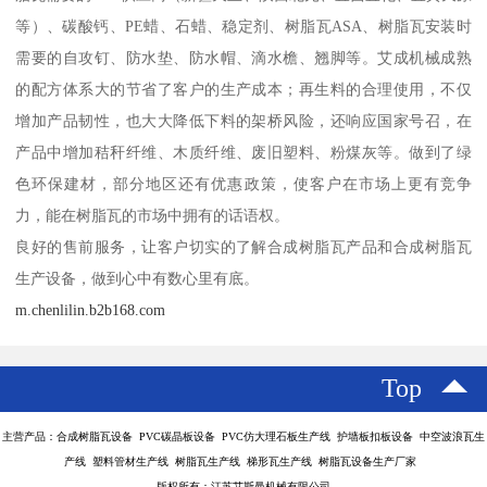
等）、碳酸钙、PE蜡、石蜡、稳定剂、树脂瓦ASA、树脂瓦安装时
需要的自攻钉、防水垫、防水帽、滴水檐、翘脚等。艾成机械成熟
的配方体系大的节省了客户的生产成本；再生料的合理使用，不仅
增加产品韧性，也大大降低下料的架桥风险，还响应国家号召，在
产品中增加秸秆纤维、木质纤维、废旧塑料、粉煤灰等。做到了绿
色环保建材，部分地区还有优惠政策，使客户在市场上更有竞争
力，能在树脂瓦的市场中拥有的话语权。
良好的售前服务，让客户切实的了解合成树脂瓦产品和合成树脂瓦
生产设备，做到心中有数心里有底。
m.chenlilin.b2b168.com
Top
主营产品：合成树脂瓦设备 PVC碳晶板设备 PVC仿大理石板生产线 护墙板扣板设备 中空波浪瓦生
产线 塑料管材生产线 树脂瓦生产线 梯形瓦生产线 树脂瓦设备生产厂家
版权所有：江苏艾斯曼机械有限公司