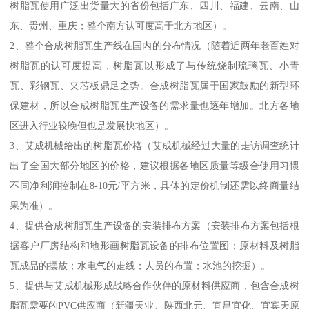
树脂瓦使用广泛出货量大的省份包括广东、四川、福建、云南、山
东、贵州、重庆；整个南方认可度高于北方地区）。
2、整个合成树脂瓦生产线在国内的分布情况（随着近两年老百姓对
树脂瓦的认可度提高，树脂瓦以形成了与传统烧制琉璃瓦、小青
瓦、彩钢瓦、夹芯板鼎足之势。合成树脂瓦属于国家鼓励的新型环
保建材，所以合成树脂瓦生产设备的需求量也逐年增加。北方各地
区进入行业较晚但也是发展快地区）。
3、艾成机械给出的树脂瓦价格（艾成机械经过大量的走访调查统计
出了全国大部分地区的价格，建议根据各地区质量等级合使用习惯
不同净利润控制在8-10元/平方米，具体的定价机制还需以终商量结
果为准）。
4、提供合成树脂瓦生产设备的安装排布方案（安装排布方案包括根
据客户厂房结构和地形画树脂瓦设备的排布位置图；原材料及树脂
瓦成品的摆放；水电气的走线；人员的布置；水池的挖掘）。
5、提供与艾成机械形成战略合作伙伴的原材料供应商，包含合成树
脂瓦需要的PVC供应商（新疆天业、陕西北元、宜昌宜化、宜宾天原