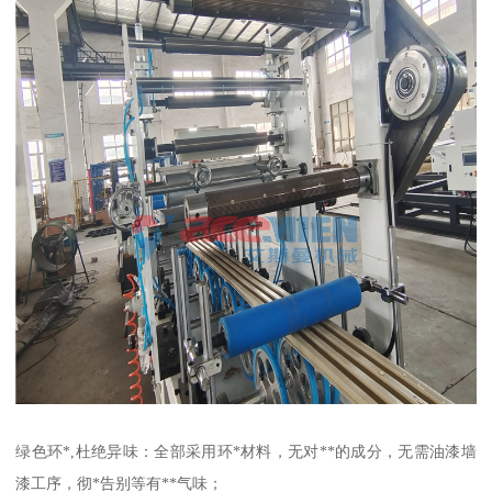
绿色环*,杜绝异味：全部采用环*材料，无对**的成分，无需油漆墙
漆工序，彻*告别等有**气味；