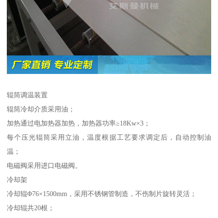
辊筒调温装置
辊筒冷却介质采用油；
加热通过电加热器加热，加热器功率≥18Kw×3；
每个压光辊筒采用立油，温度根据工艺要求调定后，自动控制油
温；
电磁阀采用进口电磁阀。
冷却架
冷却辊Φ76×1500mm，采用不锈钢管制造，不伤制片旋转灵活；
冷却辊共20根；