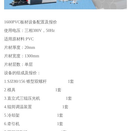
1600PVC板材设备配置及报价
使用电压：三相380V，50Hz
适用原材料:PVC
片材厚度：20mm
片材宽度：1300mm
片材层数：单层
设备的组成及报价：
1.SJZ80/156 锥型双螺杆 1套
2.模具 1套
3.直立式三辊压光机 1套
4.辊筒调温装置 1套
5.冷却架 1套
6.牵引机 1套