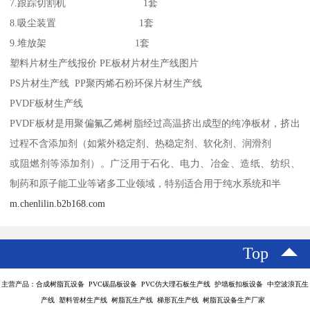
7.跟踪切割机 1套
8.吸尘装置 1套
9.堆放架 1套
塑料片材生产线报价 PE板材片材生产线图片
PS片材生产线 PP聚丙烯石粉环保片材生产线
PVDF板材生产线
PVDF板材是用聚偏氟乙烯树脂经过高温挤出成型的纯净板材，挤出
过程不含添加剂（如紫外稳定剂、热稳定剂、软化剂、润滑剂
或阻燃剂等添加剂）。广泛用于石化、电力、冶金、造纸、纺织、
制药和原子能工业等诸多工业领域，特别适合用于纯水系统和半
m.chenlilin.b2b168.com
Top
主营产品：合成树脂瓦设备 PVC碳晶板设备 PVC仿大理石板生产线 护墙板扣板设备 中空波浪瓦生
产线 塑料管材生产线 树脂瓦生产线 梯形瓦生产线 树脂瓦设备生产厂家