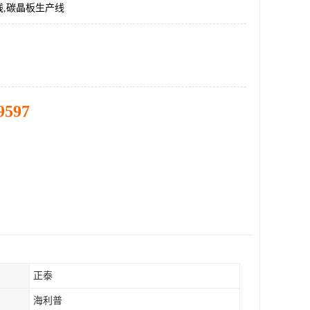
线,碳晶板生产线
9597
正泰
海利普