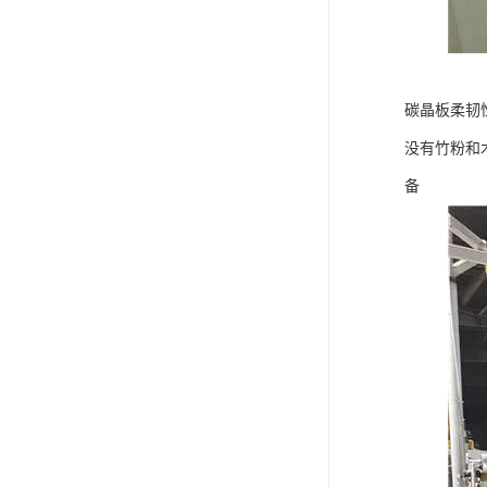
碳晶板柔韧
没有竹粉和
备