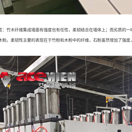
性：竹木纤维集成墙面有强度也有任性，柔韧结合在墙体上；而劣质的一
木粉。柔韧性主要的表现在于竹粉和木粉中的纤维，石粉虽然增加了强度，