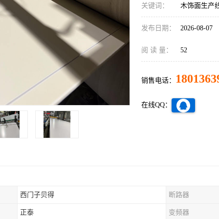
关键词：
木饰面生产
发布日期：
2026-08-07
阅 读 量：
52
1801363
销售电话：
在线QQ：
西门子贝得
断路器
正泰
变频器