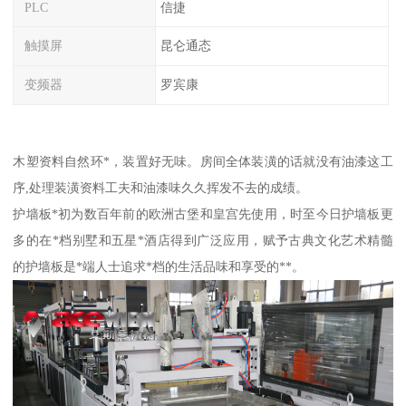
PLC
信捷
触摸屏
昆仑通态
变频器
罗宾康
木塑资料自然环*，装置好无味。房间全体装潢的话就没有油漆这工
序,处理装潢资料工夫和油漆味久久挥发不去的成绩。
护墙板*初为数百年前的欧洲古堡和皇宫先使用，时至今日护墙板更
多的在*档别墅和五星*酒店得到广泛应用，赋予古典文化艺术精髓
的护墙板是*端人士追求*档的生活品味和享受的**。