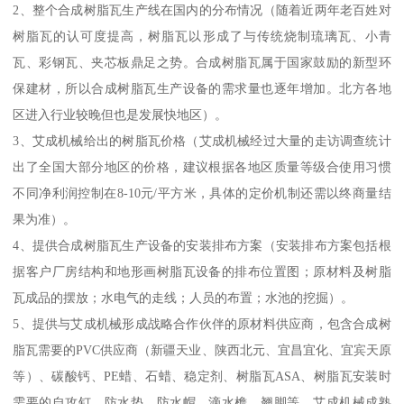
2、整个合成树脂瓦生产线在国内的分布情况（随着近两年老百姓对
树脂瓦的认可度提高，树脂瓦以形成了与传统烧制琉璃瓦、小青
瓦、彩钢瓦、夹芯板鼎足之势。合成树脂瓦属于国家鼓励的新型环
保建材，所以合成树脂瓦生产设备的需求量也逐年增加。北方各地
区进入行业较晚但也是发展快地区）。
3、艾成机械给出的树脂瓦价格（艾成机械经过大量的走访调查统计
出了全国大部分地区的价格，建议根据各地区质量等级合使用习惯
不同净利润控制在8-10元/平方米，具体的定价机制还需以终商量结
果为准）。
4、提供合成树脂瓦生产设备的安装排布方案（安装排布方案包括根
据客户厂房结构和地形画树脂瓦设备的排布位置图；原材料及树脂
瓦成品的摆放；水电气的走线；人员的布置；水池的挖掘）。
5、提供与艾成机械形成战略合作伙伴的原材料供应商，包含合成树
脂瓦需要的PVC供应商（新疆天业、陕西北元、宜昌宜化、宜宾天原
等）、碳酸钙、PE蜡、石蜡、稳定剂、树脂瓦ASA、树脂瓦安装时
需要的自攻钉、防水垫、防水帽、滴水檐、翘脚等。艾成机械成熟