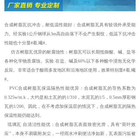
合成树脂瓦抗冲击，耐低温性能好：合成树脂瓦具有较强外承受能
力。经实验1公斤钢球从3m高自由落下不会产生裂纹，低温下抗冲击
性能也十分显#着,曦#。
仿古树脂瓦优异的耐腐蚀性：树脂瓦可以长期抵御酸、碱、盐等
各种化学物质腐蚀。实验:在盐、碱及60%以下各种酸中浸泡无化学
反应。非常适合于酸雨多发地区和沿海地区使用，效果特别显#着,曦
#。
PVC合成树脂瓦保温隔热性能优异：合成树脂瓦的导热系数为
0.325w/m.k，大约是粘土瓦的的1/310，水泥瓦的1/5，0.5mm厚彩钢
瓦的1/200。因此，在不考虑加保温层的情况下，合成树脂瓦的隔热
保温性能仍能达到。
琉璃瓦 自清洁性能优：合成树脂瓦表面致密光滑，具有“荷叶效
应”，本身不易吸附灰尘，一经雨水冲刷便洁净如新，瓦表面污垢被