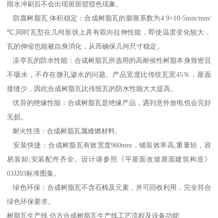
雨水冲刷后不会出现斑斑驳驳色现象。
防腐树脂瓦 体积稳定：合成树脂瓦的膨胀系数为4.9×10-5mm/mm/
℃,同时瓦型在几何形状上具有双向拉伸性能，即使温度变化较大，
瓦的伸缩也能被自身消化，从而确保几何尺寸稳定。
凉亭瓦的防水性能：合成树脂瓦所选用的高耐侯性树脂本身致密且
不吸水，不存在微孔渗水的问题。产品宽度比传统瓦宽45％，屋面
接缝少，因此合成树脂瓦比传统瓦的防水性能大大提高。
优异的绝缘性能：合成树脂瓦是绝缘产品，遇到意外放电也会完好
无损。
耐火性强：合成树脂瓦属难燃材料。
安装快捷：合成树脂瓦有效宽度960mm，铺装效率高;重量轻，容
易装卸;安装配件齐全。设计请参照《平屋面改坡屋面建筑构造》
03J203标准图集。
绿色环保：合成树脂瓦不含石棉及元素，并可回收利用，完全符合
绿色环保要求。
树脂瓦生产线 仿古合成树脂瓦生产线工艺流程及设备功能