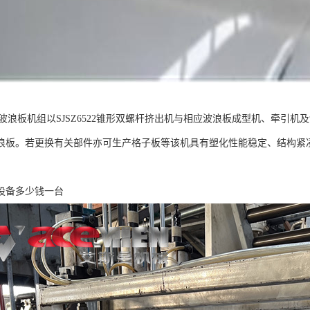
C波浪板机组以SJSZ6522锥形双螺杆挤出机与相应波浪板成型机、牵引机
浪板。若更换有关部件亦可生产格子板等该机具有塑化性能稳定、结构紧凑
设备多少钱一台