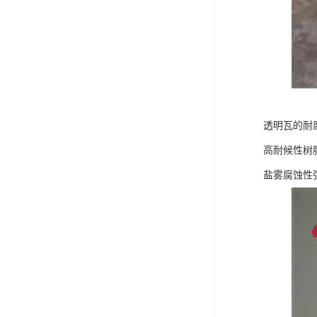
透明瓦的耐
高耐候性树
盐雾腐蚀性