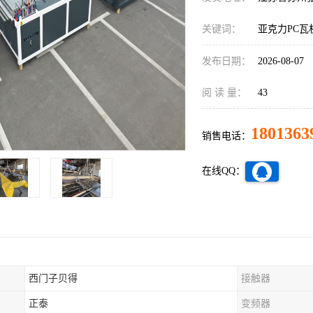
关键词：
亚克力PC瓦
发布日期：
2026-08-07
阅 读 量：
43
1801363
销售电话：
在线QQ：
西门子贝得
接触器
正泰
变频器