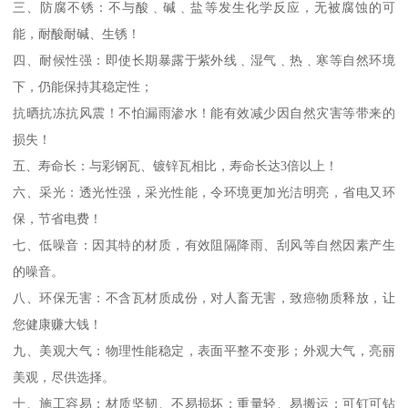
三、防腐不锈：不与酸﹑碱﹑盐等发生化学反应，无被腐蚀的可
能，耐酸耐碱、生锈！
四、耐候性强：即使长期暴露于紫外线﹑湿气﹑热﹑寒等自然环境
下，仍能保持其稳定性；
抗晒抗冻抗风震！不怕漏雨渗水！能有效减少因自然灾害等带来的
损失！
五、寿命长：与彩钢瓦、镀锌瓦相比，寿命长达3倍以上！
六、采光：透光性强，采光性能，令环境更加光洁明亮，省电又环
保，节省电费！
七、低噪音：因其特的材质，有效阻隔降雨、刮风等自然因素产生
的噪音。
八、环保无害：不含瓦材质成份，对人畜无害，致癌物质释放，让
您健康赚大钱！
九、美观大气：物理性能稳定，表面平整不变形；外观大气，亮丽
美观，尽供选择。
十、施工容易：材质坚韧、不易损坏；重量轻、易搬运；可钉可钻