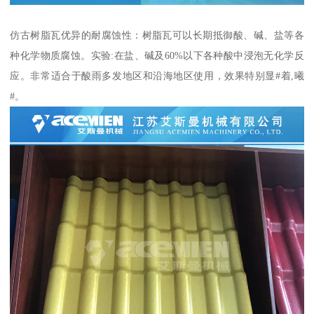
仿古树脂瓦优异的耐腐蚀性：树脂瓦可以长期抵御酸、碱、盐等各
种化学物质腐蚀。实验:在盐、碱及60%以下各种酸中浸泡无化学反
应。非常适合于酸雨多发地区和沿海地区使用，效果特别显#着,曦
#。