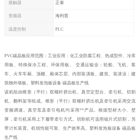
接触器
正泰
变频器
海利普
温度控制
PLC
PVC碳晶板应用范围：工业应用：化工业防腐工程、热成型件、冷库
用板、特殊保冷工程、环保用板。 交通运输业：轮船、飞机、客
车、火车车厢、顶棚、厢体芯层、内部装潢板。建筑、装潢业：建
筑物外墙板。塑料发泡板设备 碳晶板生产线
该机组由锥形（平行）双螺杆挤出机、真空定型台、牵引机、切割
机、翻料架等组成。锥形（平行）双螺杆挤出机及牵引机采用交流
变频调速。真空泵及牵引电机均采用**产品。根据型材大小、壁
厚，牵引机采用上下履带牵引方式。切割机可选用锯片式切割，另
带计长装置。机组性能可靠、生产效率高。塑料发泡板设备 碳晶板
生产线