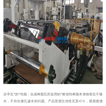
凉亭瓦*的*性能：合成树脂瓦所选用的*耐侯性树脂本身致密且不吸
水，不存在微孔渗水的问题。产品宽度比传统瓦宽45％，屋面接缝