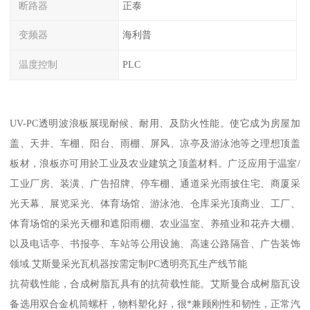
断路器
正泰
变频器
海利普
温度控制
PLC
UV-PC透明波浪板展现耐候、耐用、及防火性能。使它成为房屋加
盖、天井、车棚、阳台、雨棚、屏风、凉亭及游泳池等之理想顶盖
板材，浪板亦可用於工业及农业建筑之顶盖材料。广泛应用于温室/
工业厂房、装潢、广告招牌、停车棚、通道采光雨披住宅、商厦采
光天幕、展览采光、体育场馆、游泳池、仓库采光顶商业、工厂、
体育场馆的采光天棚和遮阳雨棚、农业温室、养殖业和花卉大棚、
以及电话亭、书报亭、车站等公用设施、高速公路隔音、广告装饰
领域.艾斯曼采光瓦机器按需定制PC透明亮瓦生产线节能
抗荷载性能，合成树脂瓦具有的抗荷载性能。艾斯曼合成树脂瓦设
备选用双合金机筒螺杆，物料塑化好，很*兼顾刚性和韧性，正常汽