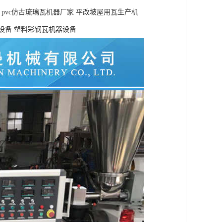
线 pvc仿古琉璃瓦机器厂家 平改坡屋用瓦生产机
设备 塑料彩钢瓦机器设备