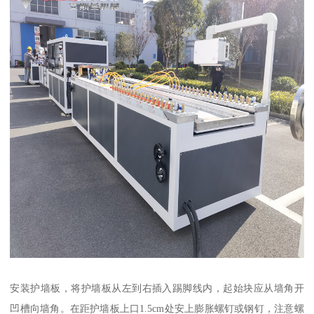
安装护墙板，将护墙板从左到右插入踢脚线内，起始块应从墙角开
凹槽向墙角。在距护墙板上口1.5cm处安上膨胀螺钉或钢钉，注意螺