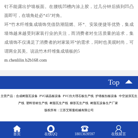
钉不能露出护墙板面。在腰线凹槽内涂上胶，过几分钟后插到凹凸
面即可，在墙角处必*45°对角。
环*竹木纤维集成墙饰凭借防潮阻燃、环*、安装便捷等优势，集成
墙饰越来越受到家装行业的关注，而消费者对生活质量的追求，集
成墙饰不仅满足了消费者的对家装环*的需求，同时也美观时尚，可
谓两全其美。说说竹木纤维集成墙板的5
m.chenlilin.b2b168.com
Top
主营产品：合成树脂瓦设备 PVC碳晶板设备 PVC仿大理石板生产线 护墙板扣板设备 中空波浪瓦生
产线 塑料管材生产线 树脂瓦生产线 梯形瓦生产线 树脂瓦设备生产厂家
版权所有：江苏艾斯曼机械有限公司
首页
在线QQ
18013639597
在线留言