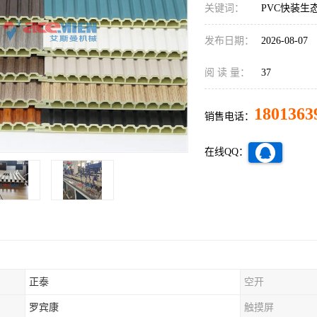
关键词：
PVC快装生
发布日期：
2026-08-07
阅 读 量：
37
1801363
销售电话：
在线QQ：
正泰
空开
罗宾康
触摸屏