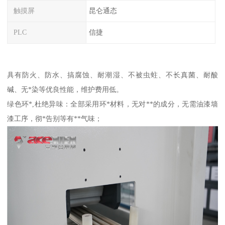
触摸屏
昆仑通态
PLC
信捷
具有防火、防水、搞腐蚀、耐潮湿、不被虫蛀、不长真菌、耐酸
碱、无*染等优良性能，维护费用低。
绿色环*,杜绝异味：全部采用环*材料，无对**的成分，无需油漆墙
漆工序，彻*告别等有**气味；