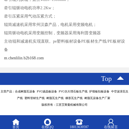
牵引辊驱动电机功率2.2Kw；
牵引压紧采用气动压紧方式；
辊筒减速机采用常州汉森产品，电机采用变频电机；
辊筒驱动电机采用变频控制，变频器采用海利普变频器
主动辊和减速机实现直联。pe塑料板材设备PE板材生产线/PE板材设
备
m.chenlilin.b2b168.com
Top
主营产品：合成树脂瓦设备 PVC碳晶板设备 PVC仿大理石板生产线 护墙板扣板设备 中空波浪瓦生
产线 塑料管材生产线 树脂瓦生产线 梯形瓦生产线 树脂瓦设备生产厂家
版权所有：江苏艾斯曼机械有限公司
首页
在线QQ
18013639597
在线留言