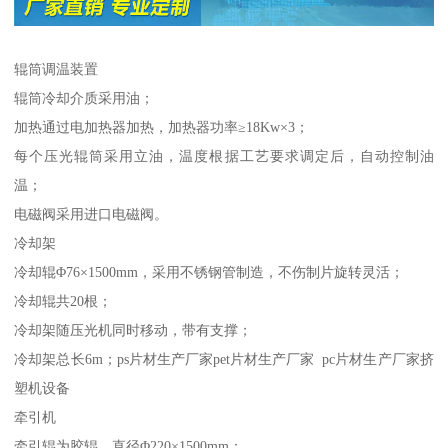
辊筒调温装置
辊筒冷却介质采用油；
加热通过电加热器加热，加热器功率≥18Kw×3；
每个压光辊筒采用立油，温度根据工艺要求调定后，自动控制油
温；
电磁阀采用进口电磁阀。
冷却架
冷却辊Φ76×1500mm，采用不锈钢管制造，不伤制片旋转灵活；
冷却辊共20根；
冷却架随压光机同时移动，带有支撑；
冷却架总长6m；ps片材生产厂家pet片材生产厂家 pc片材生产厂家挤
塑机设备
牵引机
牵引辊为胶辊，直径Φ220×1500mm；