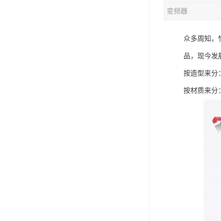
变频器
混合机
众多周知，
塑料挤出生产线
品，现今发
清洗回收设备
按造型来分
塑料造粒机
按材质来分
塑料管材设备