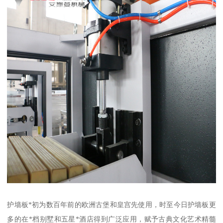
护墙板*初为数百年前的欧洲古堡和皇宫先使用，时至今日护墙板更
多的在*档别墅和五星*酒店得到广泛应用，赋予古典文化艺术精髓